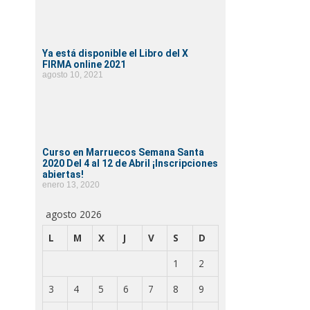
Ya está disponible el Libro del X
FIRMA online 2021
agosto 10, 2021
Curso en Marruecos Semana Santa
2020 Del 4 al 12 de Abril ¡Inscripciones
abiertas!
enero 13, 2020
agosto 2026
L
M
X
J
V
S
D
1
2
3
4
5
6
7
8
9